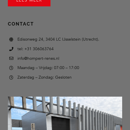
LEES MEER
CONTACT
Edisonweg 24, 3404 LC IJsselstein (Utrecht).
tel: +31 306063764
info@hompert-renes.nl
Maandag – Vrijdag: 07:00 – 17:00
Zaterdag – Zondag: Gesloten