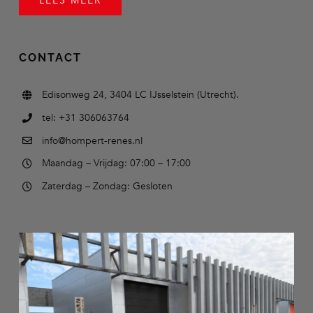
LEES MEER
CONTACT
Edisonweg 24, 3404 LC IJsselstein (Utrecht).
tel: +31 306063764
info@hompert-renes.nl
Maandag – Vrijdag: 07:00 – 17:00
Zaterdag – Zondag: Gesloten